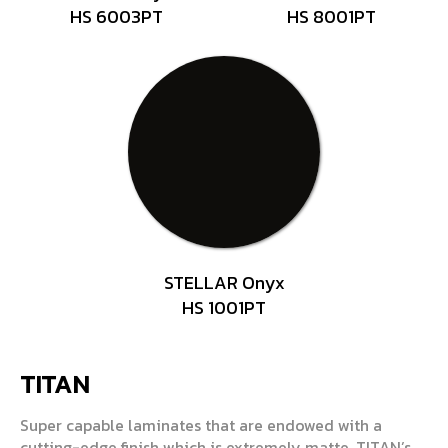
HS 6003PT
HS 8001PT
STELLAR Onyx
HS 1001PT
TITAN
Super capable laminates that are endowed with a
cutting-edge finish which is extremely matte. TITAN’s