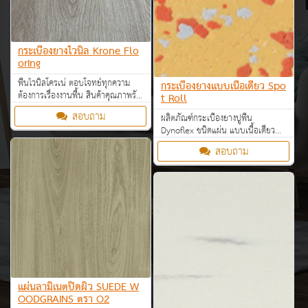
กระเบื้องยางไวนิล Krone Flo
oring
พื้นไวนิลโครเน่ ตอบโจทย์ทุกความ
กระเบื้องยางแบบเนื้อเดียว Spo
ต้องการเรื่องงานพื้น สินค้าคุณภาพรับ
t Roll
ประกันสูงสุด 15 ปี พร้อมบริการงาน
สอบถาม
ผลิตภัณฑ์กระเบื้องยางปูพื้น
งานติดตั้งพื้น
Dynoflex ชนิดแผ่น แบบเนื้อเดียว
ทุกแบบ ทุกขนาด ราคาโรงงาน
สอบถาม
แผ่นลามิเนตปิดผิว SUEDE W
OODGRAINS ตรา O2