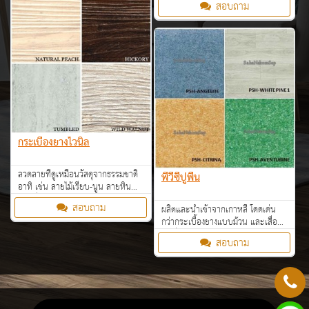
สอบถาม
กระเบื้องยางไวนิล
ลวดลายที่ดูเหมือนวัสดุจากธรรมชาติ
พีวีซีปูพื้น
อาทิ เช่น ลายไม้เรียบ-นูน ลายหิน
อ่อนซึ่งวัสดุผลิตจากสารสังเคราะห์
สอบถาม
ผลิตและนำเข้าจากเกาหลี โดดเด่น
(Vinyl) ที่มีความยืดหยุ่นสูง และทนต่อ
กว่ากระเบื้องยางแบบม้วน และเสื่อน้ำ
รอยขีดข่วน
มันทั่วๆ ไปด้วยโครงสร้างแกนกลาง
สอบถาม
Fiber-Glass (ไฟเบอร์กลาส)